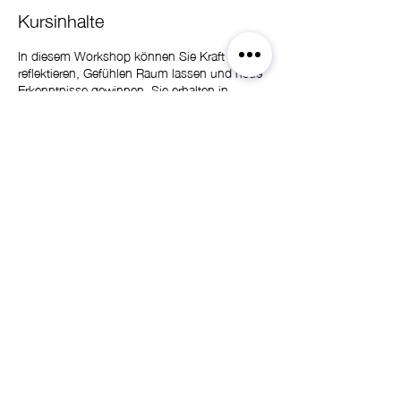
Kursinhalte
In diesem Workshop können Sie Kraft tanken,
reflektieren, Gefühlen Raum lassen und neue
Erkenntnisse gewinnen. Sie erhalten in
diesem Workshop die Möglichkeit, Ihre
alltägliche Belastung ein Stück weit mithilfe
von Kreativität gestaltend zu verarbeiten.
Bringen Sie bitte ein paar Fotos und/oder
Erinnerungsstücke mit, die Ihnen als
Inspiration dienen können oder die Sie in Ihr
Kunstwerk mit einarbeiten wollen.