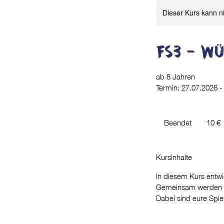
Dieser Kurs kann n
FS3 - Wü
ab 8 Jahren
Termin: 27.07.2026 -
10
Euro
Beendet
B
10 €
e
e
n
Kursinhalte
d
In diesem Kurs entwic
e
Gemeinsam werden Spi
t
Dabei sind eure Spie