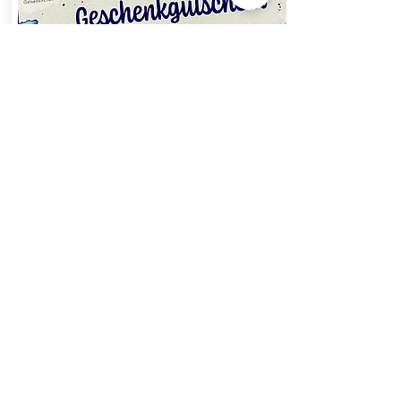
Individuelles und kreatives
Geburtstagsgeschenk gesucht? Ob für die
Freundin oder die Mutter, das Kind oder den
Opa - in unserer bunten Programmauswahl
werdet ihr bestimmt fündig!
Wir bieten verschiedene Kreativ- und
Kunstkurse für jedes Alter an. Voraussetzung
oder Erfahrung braucht es keine - nur die
Lust am Experimentieren und Ausprobieren.
Einfach einen coolen Geschenkgutscheinen
unter diesem
Link
bestellen!
Neuer Mappenkurs
startet am 10.09.