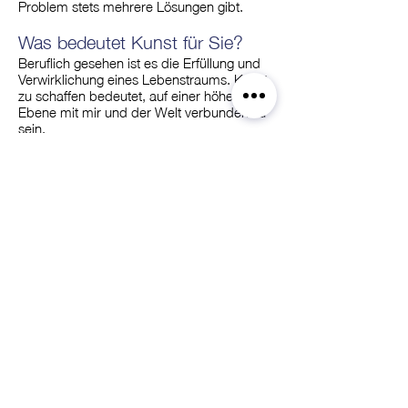
Problem stets mehrere Lösungen gibt.
Was bedeutet Kunst für Sie?
Beruflich gesehen ist es die Erfüllung und
Verwirklichung eines Lebenstraums. Kunst
zu schaffen bedeutet, auf einer höheren
Ebene mit mir und der Welt verbunden zu
sein.
Weshalb engagieren Sie sich in
der Kunstschule?
Weil ich die Beschäftigung mit Kunst als
wichtiges und sinnstiftendes Pendant zur
wirtschaftsorientierten Gesellschaft erachte
- sowohl für Kinder und Jugendliche, als
auch für Erwachsene. Aber auch die
Identifikation mit der Stadt Gelsenkirchen,
die mich als Künstlerin bisher sehr
unterstützt hat, spielt eine Rolle. Von dieser
Unterstützung etwas weitergeben zu
können, würde mich freuen.