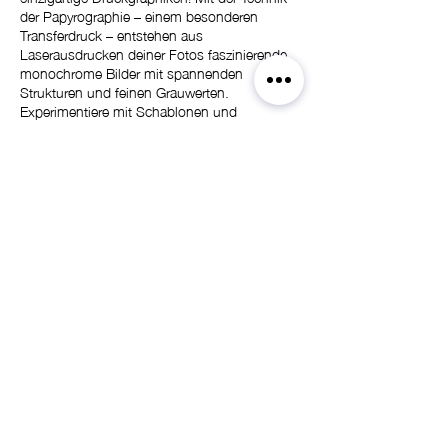
der Papyrographie – einem besonderen
Transferdruck – entstehen aus
Laserausdrucken deiner Fotos faszinierende
monochrome Bilder mit spannenden
Strukturen und feinen Grauwerten.
Experimentiere mit Schablonen und
collageartigen Anordnungen und entdecke,
wie aus deinen Fotos einzigartige Kunstwerk
werden.
Weiter